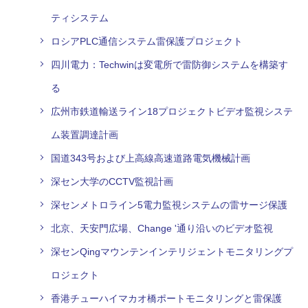
ティシステム
ロシアPLC通信システム雷保護プロジェクト
四川電力：Techwinは変電所で雷防御システムを構築す
る
広州市鉄道輸送ライン18プロジェクトビデオ監視システ
ム装置調達計画
国道343号および上高線高速道路電気機械計画
深セン大学のCCTV監視計画
深センメトロライン5電力監視システムの雷サージ保護
北京、天安門広場、Change '通り沿いのビデオ監視
深センQingマウンテンインテリジェントモニタリングプ
ロジェクト
香港チューハイマカオ橋ポートモニタリングと雷保護