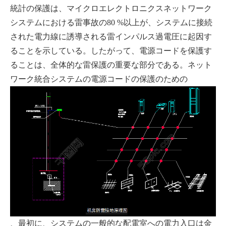
統計の保護は、マイクロエレクトロニクスネットワーク
システムにおける雷事故の80 %以上が、システムに接続
された電力線に誘導される雷インパルス過電圧に起因す
ることを示している。したがって、電源コードを保護す
ることは、全体的な雷保護の重要な部分である。ネット
ワーク統合システムの電源コードの保護のための
、最初に、システムの一般的な配電室への電力入口は金