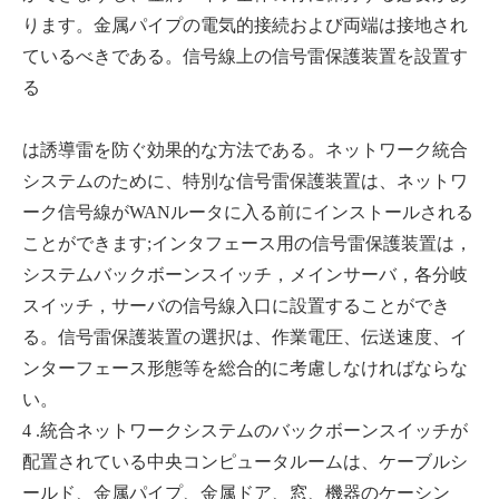
ります。金属パイプの電気的接続および両端は接地され
ているべきである。信号線上の信号雷保護装置を設置す
る
は誘導雷を防ぐ効果的な方法である。ネットワーク統合
システムのために、特別な信号雷保護装置は、ネットワ
ーク信号線がWANルータに入る前にインストールされる
ことができます;インタフェース用の信号雷保護装置は，
システムバックボーンスイッチ，メインサーバ，各分岐
スイッチ，サーバの信号線入口に設置することができ
る。信号雷保護装置の選択は、作業電圧、伝送速度、イ
ンターフェース形態等を総合的に考慮しなければならな
い。
4 .統合ネットワークシステムのバックボーンスイッチが
配置されている中央コンピュータルームは、ケーブルシ
ールド、金属パイプ、金属ドア、窓、機器のケーシン