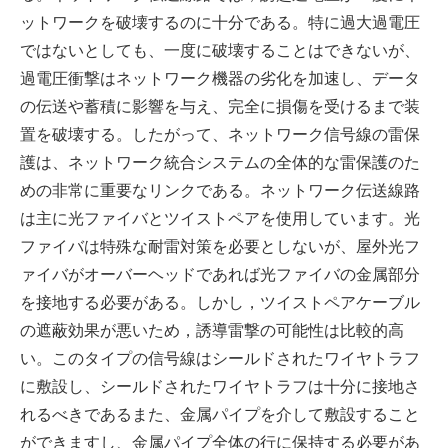
ットワークを破壊するのに十分である。特に過大過電圧
ではないとしても、一度に破壊することはできないが、
過電圧衝撃はネットワーク機器の劣化を加速し、データ
の伝送や蓄積に影響を与え、完全に損傷を受けるまで装
置を破壊する。したがって、ネットワーク信号線の雷保
護は、ネットワーク統合システムの全体的な雷保護のた
めの非常に重要なリンクである。ネットワーク伝送線路
は主に光ファイバとツイストペアを使用しています。光
ファイバは特殊な耐雷対策を必要としないが、屋外光フ
ァイバがオーバーヘッドであれば光ファイバの金属部分
を接地する必要がある。しかし，ツイストペアケーブル
の遮蔽効果が悪いため，誘導雷撃の可能性は比較的高
い。このタイプの信号線はシールドされたワイヤトラフ
に敷設し、シールドされたワイヤトラフは十分に接地さ
れるべきであるまた、金属パイプを介して敷設すること
ができますし、金属パイプ全体の行に保持する必要があ