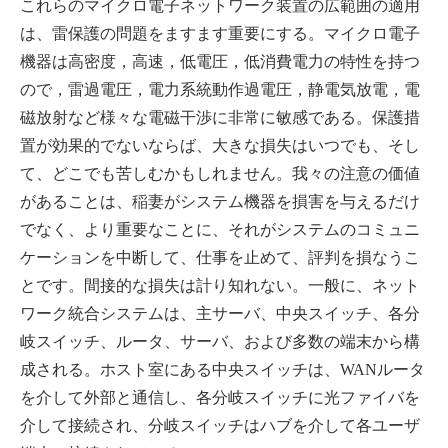
これらのマイクロ電子ネットワーク装置の広範囲の適用
は、雷保護の問題をますます重要にする。マイクロ電子
機器は高密度，高速，低電圧，低消費電力の特性を持つ
ので，雷過電圧，電力系統動作過電圧，静電気放電，電
磁放射など様々な電磁干渉に非常に敏感である。保護措
置が効果的でないならば、大きな損失はいつでも、そし
て、どこでも苦しむかもしれません。我々の注意の価値
があることは、稲妻がシステム機器を損害を与えるだけ
でなく、より重要なことに、それがシステムのコミュニ
ケーションを中断して、仕事を止めて、評判を損なうこ
とです。間接的な損失は計り知れない。一般に、ネット
ワーク統合システムは、主サーバ、中央スイッチ、各分
岐スイッチ、ルータ、サーバ、および多数の端末から構
成される。ホスト室にある中央スイッチは、WANルータ
を介して外部と通信し、各分岐スイッチに光ファイバを
介して接続され、分岐スイッチはハブを介して各ユーザ