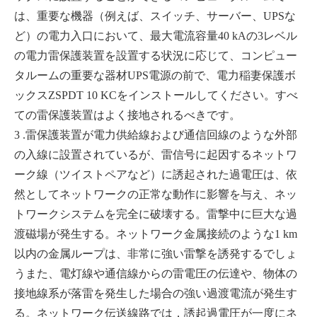
は、重要な機器（例えば、スイッチ、サーバー、UPSな
ど）の電力入口において、最大電流容量40 kAの3レベル
の電力雷保護装置を設置する状況に応じて、コンピュー
タルームの重要な器材UPS電源の前で、電力稲妻保護ボ
ックスZSPDT 10 KCをインストールしてください。すべ
ての雷保護装置はよく接地されるべきです。
3 .雷保護装置が電力供給線および通信回線のような外部
の入線に設置されているが、雷信号に起因するネットワ
ーク線（ツイストペアなど）に誘起された過電圧は、依
然としてネットワークの正常な動作に影響を与え、ネッ
トワークシステムを完全に破壊する。雷撃中に巨大な過
渡磁場が発生する。ネットワーク金属接続のような1 km
以内の金属ループは、非常に強い雷撃を誘発するでしょ
うまた、電灯線や通信線からの雷電圧の伝達や、物体の
接地線系が落雷を発生した場合の強い過渡電流が発生す
る。ネットワーク伝送線路では，誘起過電圧が一度にネ