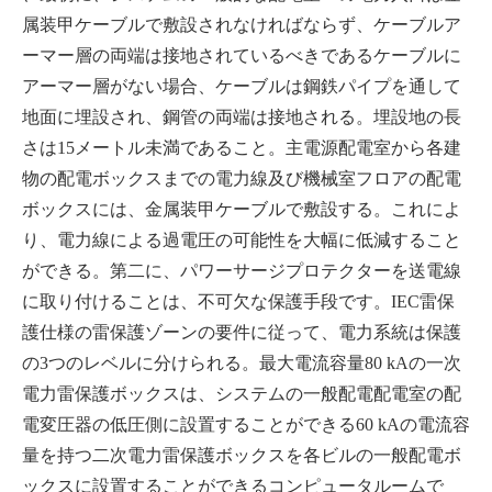
属装甲ケーブルで敷設されなければならず、ケーブルア
ーマー層の両端は接地されているべきであるケーブルに
アーマー層がない場合、ケーブルは鋼鉄パイプを通して
地面に埋設され、鋼管の両端は接地される。埋設地の長
さは15メートル未満であること。主電源配電室から各建
物の配電ボックスまでの電力線及び機械室フロアの配電
ボックスには、金属装甲ケーブルで敷設する。これによ
り、電力線による過電圧の可能性を大幅に低減すること
ができる。第二に、パワーサージプロテクターを送電線
に取り付けることは、不可欠な保護手段です。IEC雷保
護仕様の雷保護ゾーンの要件に従って、電力系統は保護
の3つのレベルに分けられる。最大電流容量80 kAの一次
電力雷保護ボックスは、システムの一般配電配電室の配
電変圧器の低圧側に設置することができる60 kAの電流容
量を持つ二次電力雷保護ボックスを各ビルの一般配電ボ
ックスに設置することができるコンピュータルームで