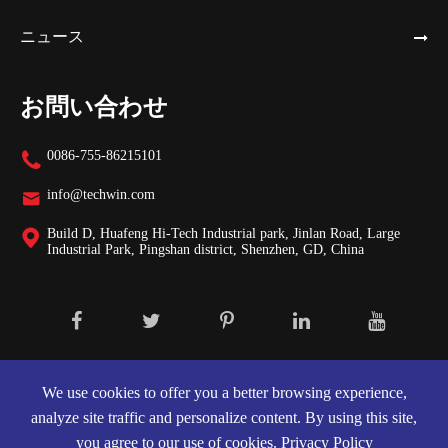
ニュース
お問い合わせ
0086-755-86215101

info@techwin.com

Build D, Huafeng Hi-Tech Industrial park, Jinlan Road, Large

Industrial Park, Pingshan district, Shenzhen, GD, China
著作権 ©
Shenzhen Techwin Lightning Technologies Co., Ltd.
株式会
社.
We use cookies to offer you a better browsing experience,
analyze site traffic and personalize content. By using this site,
サイトマップ
|
プライバシーポリシー
you agree to our use of cookies.
Privacy Policy