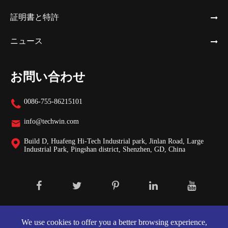
証明書と特許
ニュース
お問い合わせ
0086-755-86215101

info@techwin.com

Build D, Huafeng Hi-Tech Industrial park, Jinlan Road, Large

Industrial Park, Pingshan district, Shenzhen, GD, China
著作権 ©
Shenzhen Techwin Lightning Technologies Co., Ltd.
株式会
社.
We use cookies to offer you a better browsing experience,