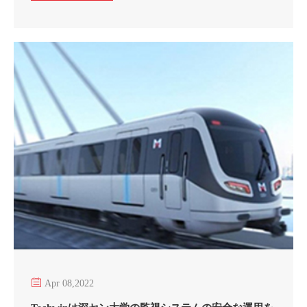

Apr 08,2022