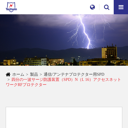
ホーム
製品
通信/アンテナプロテクター用SPD
四分の一波サージ防護装置（SPD）N（L 16）アクセスネット
ワークRFプロテクター