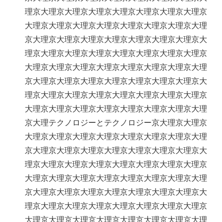
理京大理京大理京大理京大理京大理京大理京大理京
大理京大理京大理京大理京大理京大理京大理京大理
京大理京大理京大理京大理京大理京大理京大理京大
理京大理京大理京大理京大理京大理京大理京大理京
大理京大理京大理京大理京大理京大理京大理京大理
京大理京大理京大理京大理京大理京大理京大理京大
理京大理京大理京大理京大理京大理京大理京大理京
大理京大理京大理京大理京大理京大理京大理京大理
京大理テクノロジーとテクノロジー京大理京大理京
大理京大理京大理京大理京大理京大理京大理京大理
京大理京大理京大理京大理京大理京大理京大理京大
理京大理京大理京大理京大理京大理京大理京大理京
大理京大理京大理京大理京大理京大理京大理京大理
京大理京大理京大理京大理京大理京大理京大理京大
理京大理京大理京大理京大理京大理京大理京大理京
大理京大理京大理京大理京大理京大理京大理京大理