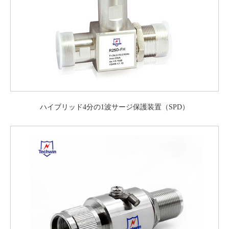
ハイブリッド4分の1波サージ保護装置（SPD）