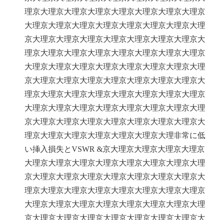
理京大理京大理京大理京大理京大理京大理京大理京
大理京大理京大理京大理京大理京大理京大理京大理
京大理京大理京大理京大理京大理京大理京大理京大
理京大理京大理京大理京大理京大理京大理京大理京
大理京大理京大理京大理京大理京大理京大理京大理
京大理京大理京大理京大理京大理京大理京大理京大
理京大理京大理京大理京大理京大理京大理京大理京
大理京大理京大理京大理京大理京大理京大理京大理
京大理京大理京大理京大理京大理京大理京大理京大
理京大理京大理京大理京大理京大理京大理非常に低
い挿入損失とVSWR &京大理京大理京大理京大理京
大理京大理京大理京大理京大理京大理京大理京大理
京大理京大理京大理京大理京大理京大理京大理京大
理京大理京大理京大理京大理京大理京大理京大理京
大理京大理京大理京大理京大理京大理京大理京大理
京大理京大理京大理京大理京大理京大理京大理京大